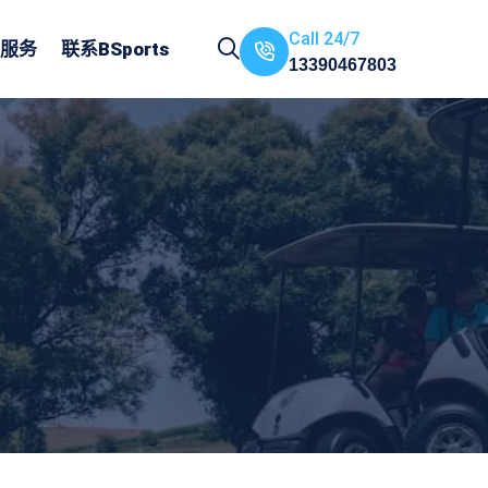
Call 24/7
服务
联系
BSports
13390467803