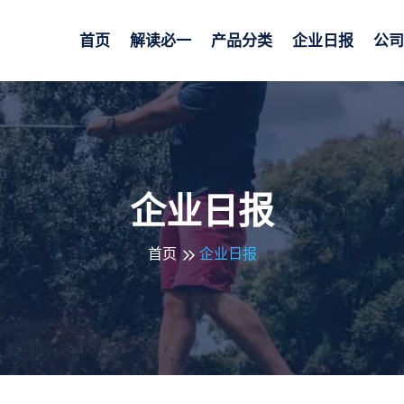
首页
解读
必一
产品分类
企业日报
公司
企业日报
首页
企业日报