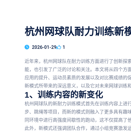
杭州网球队耐力训练新
2026-01-29
1
近年来，杭州网球队在耐力训练方面进行了创新探
能，也引发了广泛的讨论和关注。本文将从四个方
应用的提升、运动员素质的发展以及对比赛成绩的
新模式所带来的深远意义，以及它对未来网球训练
1、训练内容的新变化
杭州网球队的新耐力训练模式首先在训练内容上进
步、跳绳等项目，而新的模式则融入了更多具有趣
同环境中进行高强度间歇性的跑动，这不仅提高了
此外，新模式还强调团队合作，通过小组竞赛激发