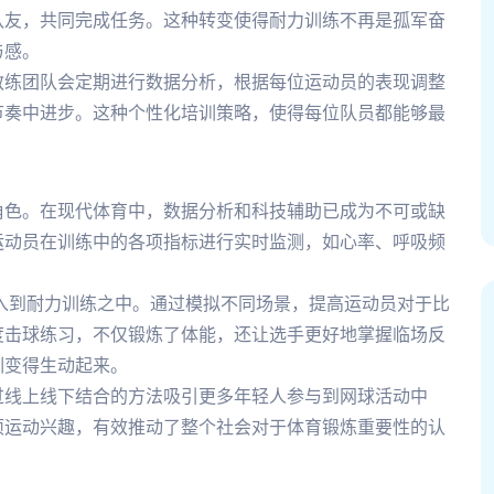
队友，共同完成任务。这种转变使得耐力训练不再是孤军奋
与感。
教练团队会定期进行数据分析，根据每位运动员的表现调整
节奏中进步。这种个性化培训策略，使得每位队员都能够最
角色。在现代体育中，数据分析和科技辅助已成为不可或缺
运动员在训练中的各项指标进行实时监测，如心率、呼吸频
入到耐力训练之中。通过模拟不同场景，提高运动员对于比
度击球练习，不仅锻炼了体能，还让选手更好地掌握临场反
训变得生动起来。
过线上线下结合的方法吸引更多年轻人参与到网球活动中
项运动兴趣，有效推动了整个社会对于体育锻炼重要性的认