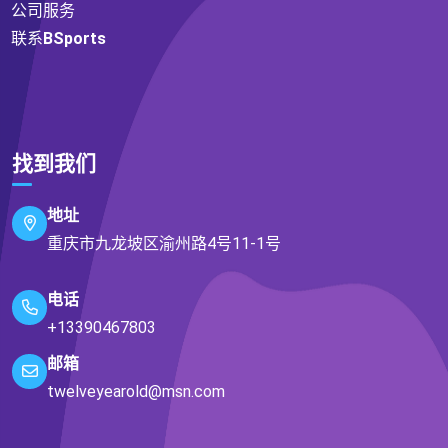
公司服务
联系
BSports
找到我们
地址
重庆市九龙坡区渝州路4号11-1号
电话
+13390467803
邮箱
twelveyearold@msn.com