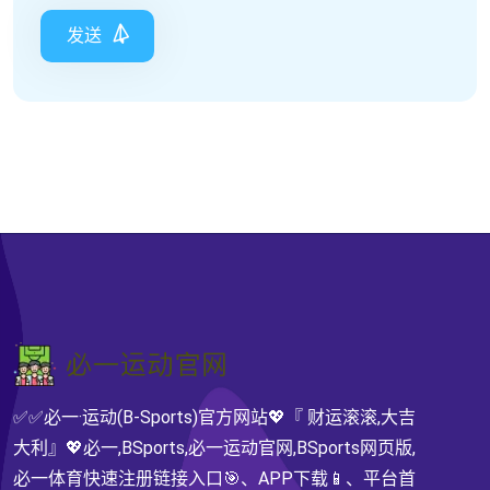
发送
✅✅必一·运动(B-Sports)官方网站💖『 财运滚滚,大吉
大利』💖必一,BSports,必一运动官网,BSports网页版,
必一体育快速注册链接入口🎯、APP下载📱、平台首