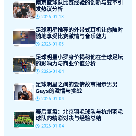
南京篮球队比赛经验的创新与变革引
发热议分析
2026-01-18
足球明星推荐的外带式耳机让你随时
随地享受比赛激情与音乐魅力
2026-01-05
足球明星小罗身价揭秘他在全球足坛
的影响力与商业价值分析
2026-01-04
足球明星之间的爱情故事揭示男男
Gays的激情与挑战
2026-01-04
赛后复盘：北京羽毛球队与杭州羽毛
球队的精彩对决与经验总结
2026-01-04