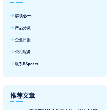
解读
必一
产品分类
企业日报
公司服务
联系
BSports
推荐文章