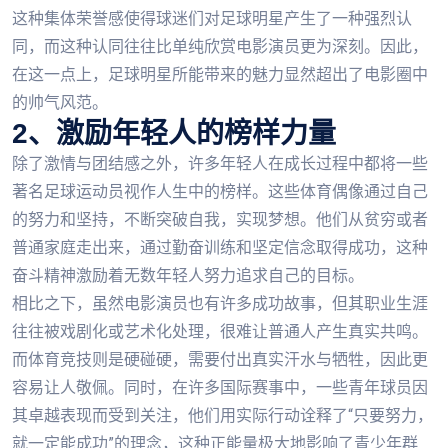
这种集体荣誉感使得球迷们对足球明星产生了一种强烈认
同，而这种认同往往比单纯欣赏电影演员更为深刻。因此，
在这一点上，足球明星所能带来的魅力显然超出了电影圈中
的帅气风范。
2、激励年轻人的榜样力量
除了激情与团结感之外，许多年轻人在成长过程中都将一些
著名足球运动员视作人生中的榜样。这些体育偶像通过自己
的努力和坚持，不断突破自我，实现梦想。他们从贫穷或者
普通家庭走出来，通过勤奋训练和坚定信念取得成功，这种
奋斗精神激励着无数年轻人努力追求自己的目标。
相比之下，虽然电影演员也有许多成功故事，但其职业生涯
往往被戏剧化或艺术化处理，很难让普通人产生真实共鸣。
而体育竞技则是硬碰硬，需要付出真实汗水与牺牲，因此更
容易让人敬佩。同时，在许多国际赛事中，一些青年球员因
其卓越表现而受到关注，他们用实际行动诠释了“只要努力，
就一定能成功”的理念，这种正能量极大地影响了青少年群