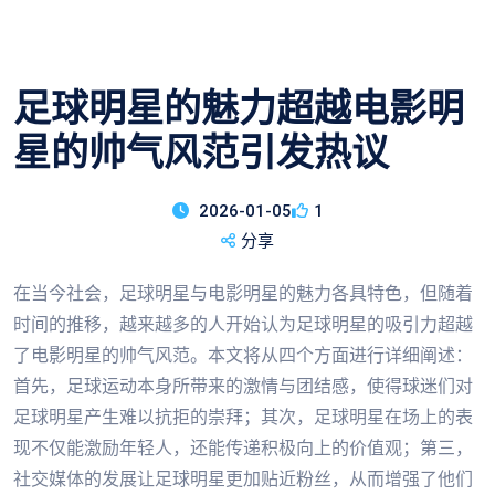
足球明星的魅力超越电影明
星的帅气风范引发热议
2026-01-05
1
分享
在当今社会，足球明星与电影明星的魅力各具特色，但随着
时间的推移，越来越多的人开始认为足球明星的吸引力超越
了电影明星的帅气风范。本文将从四个方面进行详细阐述：
首先，足球运动本身所带来的激情与团结感，使得球迷们对
足球明星产生难以抗拒的崇拜；其次，足球明星在场上的表
现不仅能激励年轻人，还能传递积极向上的价值观；第三，
社交媒体的发展让足球明星更加贴近粉丝，从而增强了他们