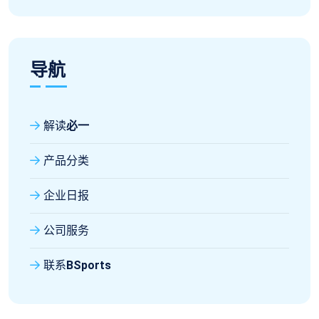
导航
解读
必一
产品分类
企业日报
公司服务
联系
BSports