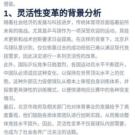
借鉴。
1、灵活性变革的背景分析
随着社会经济的发展与科技进步，传统体育项目面临着前所
未有的挑战。尤其是乒乓球作为一项深受欢迎的运动，其技
术更新和战术创新要求日益提高。在这样的背景下，北京乒
乓球队意识到，仅仅依靠过去的成功经验已难以满足现代竞
技需求，因此决定进行一系列灵活性的改革。
此外，国际乒坛竞争日趋激烈，各国运动员水平不断提升，
中国队必须适应这种变化，以保持在世界顶尖水平上的优
势。这种外部压力促使球队从根本上审视自身训练体系，并
探索更具弹性的训练模式，以便快速响应比赛中的各种突发
情况。
最后，北京市政府及相关部门也对体育事业的发展给予了高
度重视，他们鼓励各类体育团队进行创新实践，从而推动整
体竞技水平提升。因此，灵活性变革不仅是球队内部需要，
也成为了社会各界广泛关注的话题。