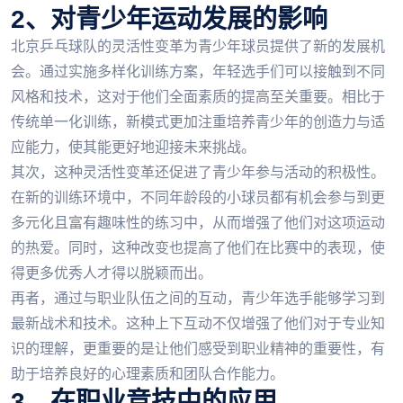
2、对青少年运动发展的影响
北京乒乓球队的灵活性变革为青少年球员提供了新的发展机
会。通过实施多样化训练方案，年轻选手们可以接触到不同
风格和技术，这对于他们全面素质的提高至关重要。相比于
传统单一化训练，新模式更加注重培养青少年的创造力与适
应能力，使其能更好地迎接未来挑战。
其次，这种灵活性变革还促进了青少年参与活动的积极性。
在新的训练环境中，不同年龄段的小球员都有机会参与到更
多元化且富有趣味性的练习中，从而增强了他们对这项运动
的热爱。同时，这种改变也提高了他们在比赛中的表现，使
得更多优秀人才得以脱颖而出。
再者，通过与职业队伍之间的互动，青少年选手能够学习到
最新战术和技术。这种上下互动不仅增强了他们对于专业知
识的理解，更重要的是让他们感受到职业精神的重要性，有
助于培养良好的心理素质和团队合作能力。
3、在职业竞技中的应用