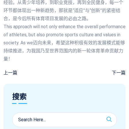
经验。从青少年培养，到职业竞技，再到全民健身，每一个
环节都体现出一种新趋势，那就是“适应”与“创新”的紧密结
合，是今后所有体育项目发展的必由之路。
This approach will not only enhance the overall performance
of athletes, but also promote sports culture and values in
society. As we迈向未来，希望这种积极有效的发展模式能够
持续推进，为我国乃至世界范围内的新一轮体育革命贡献力
量！
上一篇
下一篇
搜索