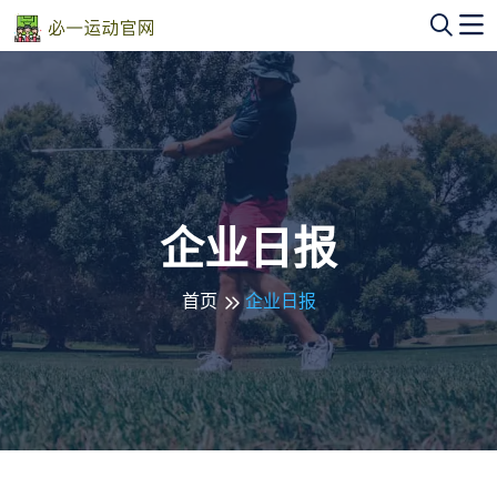
企业日报
首页
企业日报